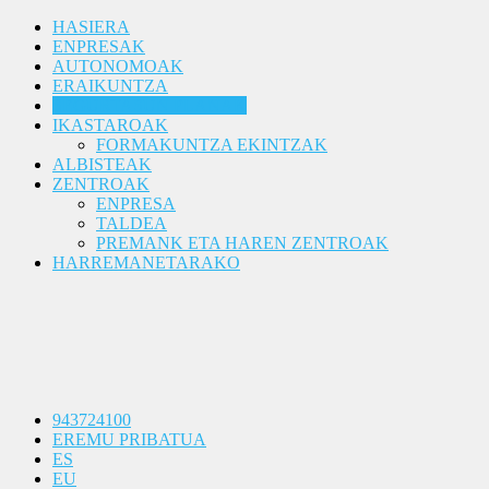
HASIERA
ENPRESAK
AUTONOMOAK
ERAIKUNTZA
SEGURTASUN PLANAK
IKASTAROAK
FORMAKUNTZA EKINTZAK
ALBISTEAK
ZENTROAK
ENPRESA
TALDEA
PREMANK ETA HAREN ZENTROAK
HARREMANETARAKO
943724100
EREMU PRIBATUA
ES
EU